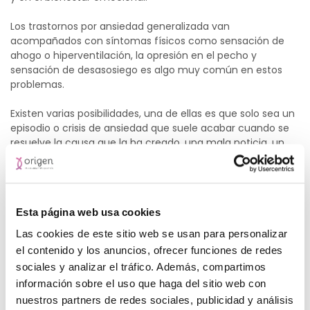
Los trastornos por ansiedad generalizada van
acompañados con síntomas físicos como sensación de
ahogo o hiperventilación, la opresión en el pecho y
sensación de desasosiego es algo muy común en estos
problemas.
Existen varias posibilidades, una de ellas es que solo sea un
episodio o crisis de ansiedad que suele acabar cuando se
resuelve la causa que la ha creado, una mala noticia, un
problema repentino, miedo intenso a una situación social.
Pero si el episodio se repite de forma habitual podemos
hablar de un trastorno de ansiedad que puede ser tratado
Esta página web usa cookies
mediante terapia y en ocasiones con la ayuda de
fármacos ansiolíticos.
Las cookies de este sitio web se usan para personalizar
el contenido y los anuncios, ofrecer funciones de redes
Las enfermedades graves o repentinas pueden generar
sociales y analizar el tráfico. Además, compartimos
una situación de ansiedad generalizada que a veces una
información sobre el uso que haga del sitio web con
vez que hemos recuperado la salud se quedan con
nuestros partners de redes sociales, publicidad y análisis
nosotros y nos mantienen en ese estado.