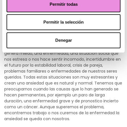
Permitir todas
La ansiedad no solo cursa con los síntomas físicos clásicos,
también incluyen el pensamiento repetitivo y el
Permitir la selección
encontrarse enfocado en los miedos y fobias que generan
la ansiedad.
Denegar
La mayor parte de los trastornos comienzan con un cuadro
de ansiedad que se desencadena por algún factor que nos
genera miedo, una enfermedad, una situación social que
nos estresa o nos hace sentir incomodo, incertidumbre en
el futuro por la estabilidad laboral, crisis de pareja,
problemas familiares o enfermedades de nuestros seres
queridos. Todas estas situaciones son muy estresantes y
crean una ansiedad que es natural y normal. Tenemos que
preocuparnos cuando las causas que lo han generado se
hacen permanentes, por ejemplo un paro de larga
duración, una enfermedad grave y de pronostico incierto
como un cáncer. Aunque superemos el problema,
encontremos trabajo o nos curemos de la enfermedad la
ansiedad se queda con nosotros.