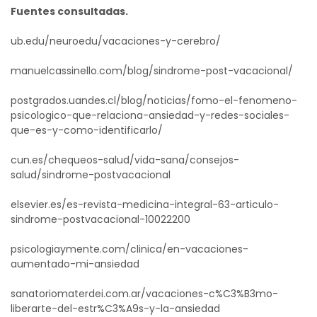
Fuentes consultadas.
ub.edu/neuroedu/vacaciones-y-cerebro/
manuelcassinello.com/blog/sindrome-post-vacacional/
postgrados.uandes.cl/blog/noticias/fomo-el-fenomeno-
psicologico-que-relaciona-ansiedad-y-redes-sociales-
que-es-y-como-identificarlo/
cun.es/chequeos-salud/vida-sana/consejos-
salud/sindrome-postvacacional
elsevier.es/es-revista-medicina-integral-63-articulo-
sindrome-postvacacional-10022200
psicologiaymente.com/clinica/en-vacaciones-
aumentado-mi-ansiedad
sanatoriomaterdei.com.ar/vacaciones-c%C3%B3mo-
liberarte-del-estr%C3%A9s-y-la-ansiedad