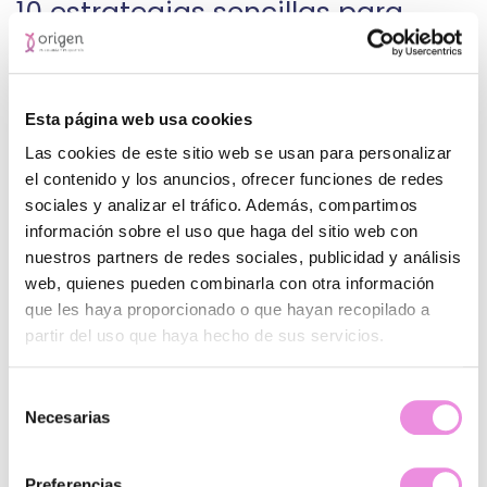
10 estrategias sencillas para
ajustar expectativas y reducir la
ansiedad en verano.
Esta página web usa cookies
Ajustar tus expectativas y reducir la ansiedad en verano es
posible con una combinación de técnicas prácticas y
Las cookies de este sitio web se usan para personalizar
cambios de mentalidad. Aquí tienes estrategias
el contenido y los anuncios, ofrecer funciones de redes
respaldadas por expertos:
sociales y analizar el tráfico. Además, compartimos
información sobre el uso que haga del sitio web con
Establece metas realistas y flexibles.
nuestros partners de redes sociales, publicidad y análisis
Evita la presión de tener un verano «perfecto».
web, quienes pueden combinarla con otra información
Plantéate objetivos alcanzables y reconoce tus
logros, aunque sean pequeños. Permítete disfrutar a
que les haya proporcionado o que hayan recopilado a
tu propio ritmo y acepta que no todo saldrá como
partir del uso que haya hecho de sus servicios.
planeas.
Mantén una rutina básica.
Selección
Aunque el verano suele romper la rutina, mantener
Necesarias
de
ciertos hábitos (horarios de sueño, comidas,
pequeñas actividades diarias) aporta estabilidad y
consentimiento
sensación de control, lo que ayuda a reducir la
Preferencias