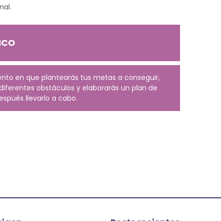
nal.
ICO
ento en que plantearás tus metas a conseguir,
 diferentes obstáculos y elaborarás un plan de
espués llevarlo a cabo.