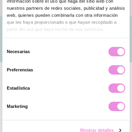
información sobre el uso que haga del sitio web con
nuestros partners de redes sociales, publicidad y análisis
web, quienes pueden combinarla con otra información
que les haya proporcionado o que hayan recopilado a
partir del uso que haya hecho de sus servicios.
Preguntas frecuentes
Selección
Necesarias
de
consentimiento
Preferencias
¿En qué consiste la terapia de
bienestar emocional?
Estadística
¿Tengo que estar mal para empezar
una terapia?
Marketing
¿Qué tipo de enfoque se utiliza?
Mostrar detalles