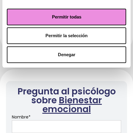
¿Qué beneficios tiene trabajar el
bienestar emocional?
Permitir todas
¿Qué señales indican que necesito
cuidar más mi bienestar emocional?
Permitir la selección
Denegar
Pregunta al psicólogo
sobre
Bienestar
emocional
Nombre
*