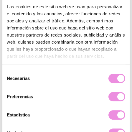
Tratamiento psicológico para el afrontamiento de una
Las cookies de este sitio web se usan para personalizar
enfermedad. Terapia cognitivo conductual
el contenido y los anuncios, ofrecer funciones de redes
sociales y analizar el tráfico. Además, compartimos
TIPO DE
PSICOLÓGICO
información sobre el uso que haga del sitio web con
TRATAMIENTO
nuestros partners de redes sociales, publicidad y análisis
web, quienes pueden combinarla con otra información
Es un tratamiento psicológico
que les haya proporcionado o que hayan recopilado a
en el que entrenarás y pondrás
partir del uso que haya hecho de sus servicios.
en marcha las estrategias y
herramientas necesarias para
Selección
afrontar psicológicamente la
Necesarias
de
enfermedad física que estés
padeciendo.
consentimiento
Preferencias
Basado en la orientación
cognitivo-conductual, por lo
que el tratamiento contempla
EN QUÉ
Estadística
la intervención en tres áreas:
CONSISTE
los pensamientos, las