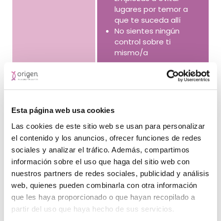
lugares por temor a
que te suceda allí
No sientes ningún
control sobre ti
mismo/a
Resultados del tratamiento para
el Trastorno de Pánico
Esta página web usa cookies
Las cookies de este sitio web se usan para personalizar
Disminuirán los ataques de pánico
el contenido y los anuncios, ofrecer funciones de redes
Disminuirán las sensaciones de ansiedad
sociales y analizar el tráfico. Además, compartimos
Desparecerán tus temores
información sobre el uso que haga del sitio web con
Aprenderás herramientas y estrategias para gestionar
la ansiedad
nuestros partners de redes sociales, publicidad y análisis
Mejorará tu calidad de vida laboral, social y académica
web, quienes pueden combinarla con otra información
que les haya proporcionado o que hayan recopilado a
Tipo de tratamiento para el
partir del uso que haya hecho de sus servicios.