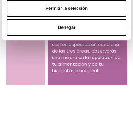
la intervención en tres áreas:
CONSISTE
Permitir la selección
los pensamientos, las
emociones y el
comportamiento.
Denegar
Mediante la modificación de
ciertos aspectos en cada una
de las tres áreas, observarás
una mejora en la regulación de
tu alimentación y de tu
bienestar emocional.