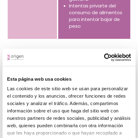
Intentas privarte del
consumo de alimentos
para intentar bajar de
peso
Resultados del tratamiento para
la Bulimia Nerviosa
Disminuirás el peso
Esta página web usa cookies
Regularás tu ingesta alimentaria
Realizarás una práctica de hábitos saludables
Las cookies de este sitio web se usan para personalizar
Controlarás los atracones
el contenido y los anuncios, ofrecer funciones de redes
Disminuirás las conductas compensatorias
sociales y analizar el tráfico. Además, compartimos
Aumentarás tu autoestima y la confianza en ti mismo/
información sobre el uso que haga del sitio web con
Aprenderás a regular las emociones desagradables
nuestros partners de redes sociales, publicidad y análisis
web, quienes pueden combinarla con otra información
Tipo de tratamiento para la
que les haya proporcionado o que hayan recopilado a