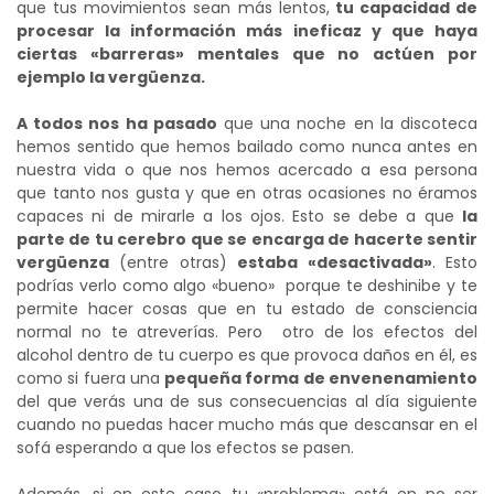
que tus movimientos sean más lentos,
tu capacidad de
procesar la información más ineficaz y que haya
ciertas «barreras» mentales que no actúen por
ejemplo la vergüenza.
A todos nos ha pasado
que una noche en la discoteca
hemos sentido que hemos bailado como nunca antes en
nuestra vida o que nos hemos acercado a esa persona
que tanto nos gusta y que en otras ocasiones no éramos
capaces ni de mirarle a los ojos. Esto se debe a que
la
parte de tu cerebro que se encarga de hacerte sentir
vergüenza
(entre otras)
estaba «desactivada»
. Esto
podrías verlo como algo «bueno» porque te deshinibe y te
permite hacer cosas que en tu estado de consciencia
normal no te atreverías. Pero otro de los efectos del
alcohol dentro de tu cuerpo es que provoca daños en él, es
como si fuera una
pequeña forma de envenenamiento
del que verás una de sus consecuencias al día siguiente
cuando no puedas hacer mucho más que descansar en el
sofá esperando a que los efectos se pasen.
Además, si en este caso tu «problema» está en no ser