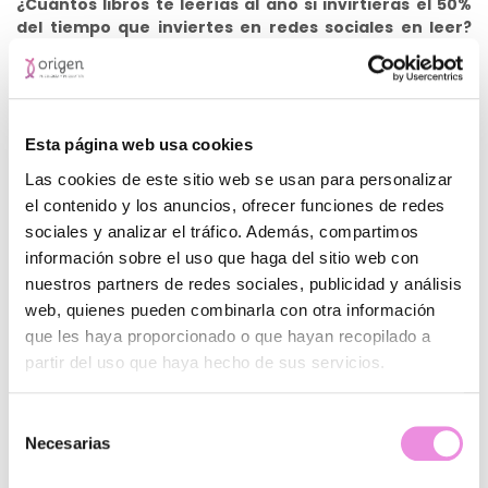
¿Cuántos libros te leerías al año si invirtieras el 50%
del tiempo que inviertes en redes sociales en leer?
Para poder leer necesitas activar muchas más partes de tu
cerebro que para consumir de manera superficial
contenido de las redes. Es por eso que al principio a tu
cerebro le cuesta más ponerse a ello (aunque sepa que el
potencial beneficio es mucho mayor). Es aquí donde uno
Esta página web usa cookies
tiene que
tomar las riendas de su propio destino en
Las cookies de este sitio web se usan para personalizar
cada momento de su día a día y anteponerse a ese
el contenido y los anuncios, ofrecer funciones de redes
«yo vago» que todos tenemos dentro y saber cuándo
sociales y analizar el tráfico. Además, compartimos
le permites divertirse un poco y cuando no es
momento para ello.
información sobre el uso que haga del sitio web con
nuestros partners de redes sociales, publicidad y análisis
web, quienes pueden combinarla con otra información
Psicología y Psiquiatría
que les haya proporcionado o que hayan recopilado a
adicciones
partir del uso que haya hecho de sus servicios.
¿Aprender a ser feliz? Puedes
3 claves para una educación positiva
Selección
Necesarias
de
consentimiento