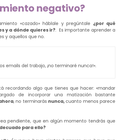
amiento negativo?
miento «cazado» háblale y pregúntale
¿por qué
s y a dónde quieres ir?
.
Es importante aprender a
es y aquellos que no.
 emails del trabajo, ¡no terminaré nunca!».
tá recordando algo que tienes que hacer: «mandar
argado de incorporar una matización bastante
ahora
, no terminarás
nunca,
cuanto menos parece
area pendiente, que en algún momento tendrás que
decuado para ello?