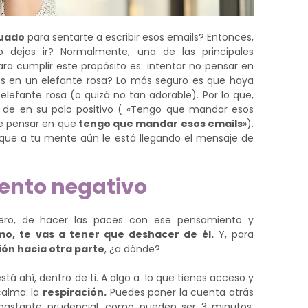
cuado
para sentarte a escribir esos emails? Entonces,
 dejas ir? Normalmente, una de las principales
ra cumplir este propósito es: intentar no pensar en
nses en un elefante rosa? Lo más seguro es que haya
lefante rosa (o quizá no tan adorable). Por lo que,
de en su polo positivo ( «Tengo que mandar esos
de pensar en que
tengo que mandar esos emails
»).
que a tu mente aún le está llegando el mensaje de
iento negativo
ero, de hacer las paces con ese pensamiento y
o, te vas a tener que deshacer de él.
Y, para
ión hacia otra parte
, ¿a dónde?
stá ahí, dentro de ti. A algo a lo que tienes acceso y
 calma: la
respiración.
Puedes poner la cuenta atrás
bastante prudencial, como pueden ser 3 minutos,