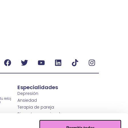
Especialidades
Depresión
u reloj
Ansiedad
a
Terapia de pareja
Bienestar emocional
Regulación emocional
r
sicología
Coaching
Permitir todas