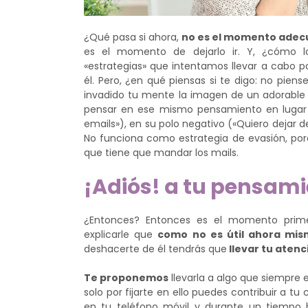
¿Qué pasa si ahora,
no es el momento ade
es el momento de dejarlo ir. Y, ¿cómo lo
«estrategias» que intentamos llevar a cabo pa
él. Pero, ¿en qué piensas si te digo: no pie
invadido tu mente la imagen de un adorable e
pensar en ese mismo pensamiento en lugar 
emails»), en su polo negativo («Quiero dejar 
No funciona como estrategia de evasión, por
que tiene que mandar los mails.
¡Adiós! a tu pensam
¿Entonces? Entonces es el momento prim
explicarle que
como no es útil ahora mism
deshacerte de él tendrás que
llevar tu atenc
Te proponemos
llevarla a algo que siempre e
solo por fijarte en ello puedes contribuir a tu
en tu teléfono móvil y durante un tiempo 