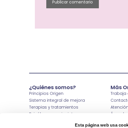
¿Quiénes somos?
Más O
Principios Origen
Trabaja
Sistema integral de mejora
Contact
Terapias y tratamientos
Atención
Psicólogos y psiquiatras
Área de
Abre tu clínica
Nuestras
Esta página web usa cook
Wm Hospitals
Wm Clin