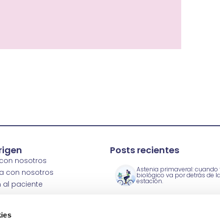
rigen
Posts recientes
 con nosotros
Astenia primaveral: cuando t
a con nosotros
biológico va por detrás de l
estación.
 al paciente
 prensa
 clínicas
Clínicas Origen, premio Mejo
ies
Servicio del Año® 2026 en P
ics