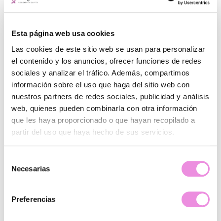
Esta página web usa cookies
Las cookies de este sitio web se usan para personalizar
Pide cita gratis
el contenido y los anuncios, ofrecer funciones de redes
sociales y analizar el tráfico. Además, compartimos
información sobre el uso que haga del sitio web con
nuestros partners de redes sociales, publicidad y análisis
web, quienes pueden combinarla con otra información
que les haya proporcionado o que hayan recopilado a
partir del uso que haya hecho de sus servicios.
¿Quiénes somos?
Selección
Principios Origen
Necesarias
de
Sistema integral de mejora
consentimiento
Terapias y tratamientos
Psicólogos y psiquiatras
Preferencias
Abre tu clínica
Wm Hospitals