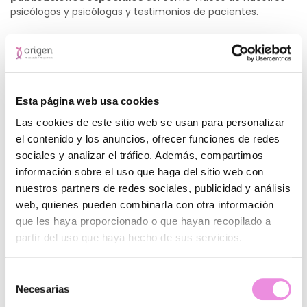
psicólogos y psicólogas y testimonios de pacientes.
Desde
Clínicas Origen
queremos dar a conocer cada una
de las posibles ramas que afectan directamente a la salud
mental y poder así ayudar y apoyar al colectivo que las
padecen. Por ello, contamos con
valoraciones gratuitas
en
clínica, sesiones de psicología,
coaching
… para combatir
Esta página web usa cookies
problemas como la
ansiedad
, la
depresión
,
problemas de
Las cookies de este sitio web se usan para personalizar
pareja
entre otros.
el contenido y los anuncios, ofrecer funciones de redes
Como siempre, estamos para escucharte y apoyarte en
sociales y analizar el tráfico. Además, compartimos
todo tu proceso. Pide cita gratuita en nuestras clínicas,
información sobre el uso que haga del sitio web con
estaremos encantados de conocerte.
nuestros partners de redes sociales, publicidad y análisis
web, quienes pueden combinarla con otra información
que les haya proporcionado o que hayan recopilado a
partir del uso que haya hecho de sus servicios.
Artículos de bienestar emocional y coaching
Divorcio post-vacacional, ¿cómo puedo evitarlo?
Selección
Qué es el Poliamor y si es posible practicarlo
Necesarias
de