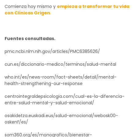
Comienza hoy mismo y
empieza a transformar tu vida
con Clínicas Origen
.
Fuentes consultadas.
pmc.ncbi.nlm.nih.gov/articles/PMC6385626/
cun.es/diccionario-medico/terminos/salud-mental
who.int/es/news-room/fact-sheets/detail/mental-
health-strengthening-our-response
centrointegraldepsicologia.com/cual-es-la-diferencia-
entre-salud-mental-y-salud-emocional/
osakidetza.euskadi.eus/salud-emocional/webosk00-
oskenf/es/
som360.org/es/monografico/bienestar-