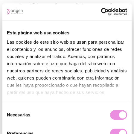
y emocional. Estas son algunas prácticas que pueden
ayudarte a que mejore tu bienestar emocional:
Ejercicio regular:
la actividad física no solo mejora
tu cuerpo, sino también tu mente. Ayuda a reducir el
Esta página web usa cookies
estrés, la ansiedad y mejora el estado de ánimo al
liberar endorfinas.
Las cookies de este sitio web se usan para personalizar
Alimentación equilibrada:
una dieta rica en
el contenido y los anuncios, ofrecer funciones de redes
nutrientes favorece la función cerebral y el equilibrio
sociales y analizar el tráfico. Además, compartimos
emocional. Evitar el consumo excesivo de azúcar o
información sobre el uso que haga del sitio web con
alimentos procesados contribuye a mantener una
nuestros partners de redes sociales, publicidad y análisis
mente clara y estable.
web, quienes pueden combinarla con otra información
Sueño reparador:
dormir lo suficiente es crucial
que les haya proporcionado o que hayan recopilado a
para mantener el equilibrio emocional. La falta de
sueño puede afectar negativamente tu capacidad
partir del uso que haya hecho de sus servicios.
para gestionar el estrés y regular las emociones.
Tiempo para ti mismo:
dedicar tiempo a
Selección
actividades que disfrutes, como leer, meditar o
Necesarias
de
simplemente desconectar, es fundamental para
consentimiento
recargar energías y reducir el agotamiento
emocional.
Preferencias