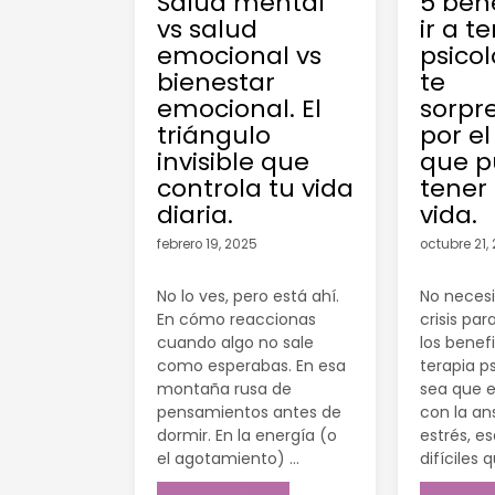
Salud mental
5 bene
vs salud
ir a t
emocional vs
psico
bienestar
te
emocional. El
sorpr
triángulo
por e
invisible que
que 
controla tu vida
tener
diaria.
vida.
febrero 19, 2025
octubre 21,
No lo ves, pero está ahí.
No necesi
En cómo reaccionas
crisis par
cuando algo no sale
los benefi
como esperabas. En esa
terapia p
montaña rusa de
sea que e
pensamientos antes de
con la an
dormir. En la energía (o
estrés, e
el agotamiento) …
difíciles