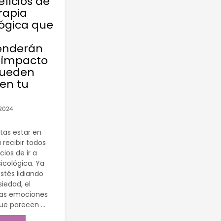
ficios de
erapia
lógica que
enderán
l impacto
pueden
 en tu
 2024
tas estar en
a recibir todos
cios de ir a
sicológica. Ya
stés lidiando
siedad, el
sas emociones
 que parecen …