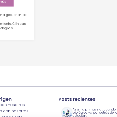
 más
r a gestionar las
,
imiento
,
Clínicas
cología y
rigen
Posts recientes
 con nosotros
Astenia primaveral: cuando t
a con nosotros
biológico va por detrás de l
estación.