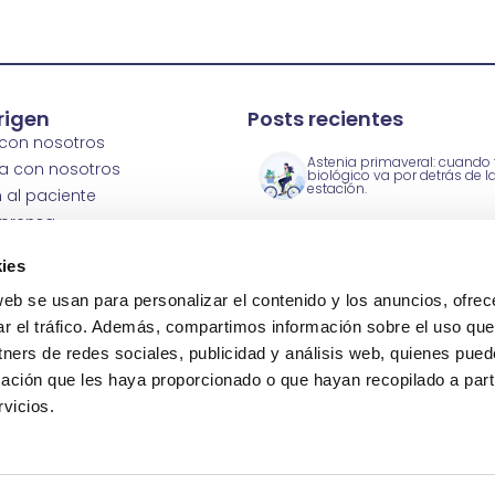
rigen
Posts recientes
 con nosotros
Astenia primaveral: cuando t
a con nosotros
biológico va por detrás de l
estación.
 al paciente
 prensa
 clínicas
Clínicas Origen, premio Mejo
ies
Servicio del Año® 2026 en P
ics
y Coaching
 de calidad ISO
web se usan para personalizar el contenido y los anuncios, ofrec
ar el tráfico. Además, compartimos información sobre el uso que
Día Internacional de la Felic
tners de redes sociales, publicidad y análisis web, quienes pue
2026: qué hacer HOY si tu bi
emocional se resiente.
ación que les haya proporcionado o que hayan recopilado a parti
vicios.
© Clínicas Origen Psicologia y Psiquiatria 2025
Aviso legal y privacidad
-
Política de cookies