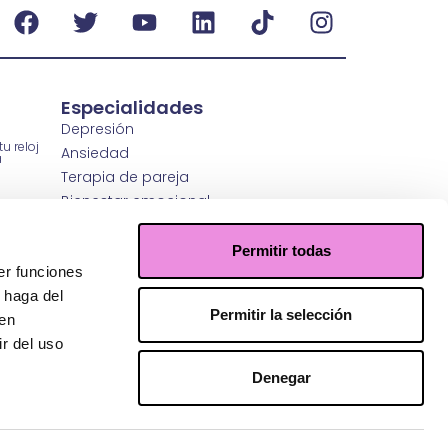
Especialidades
Depresión
u reloj
Ansiedad
a
Terapia de pareja
Bienestar emocional
Regulación emocional
r
sicología
Coaching
Permitir todas
Psiquiatría
er funciones
 haga del
Permitir la selección
idad
den
enestar
r del uso
Denegar