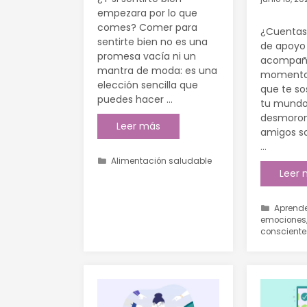
empezara por lo que
comes? Comer para
¿Cuentas
sentirte bien no es una
de apoyo 
promesa vacía ni un
acompaña
mantra de moda: es una
momentos 
elección sencilla que
que te s
puedes hacer …
tu mundo
desmoron
Leer más
amigos 
…
Alimentación saludable
Leer
Aprende
emociones
consciente