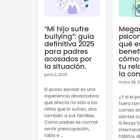
“Mi hijo sufre
Mega
bullying”: guía
psicon
definitiva 2025
qué e
para padres
benefi
acosados por
cómo
la situación.
tu rel
la co
junio 2, 2025
mayo 28, 
El acoso escolar es una
experiencia devastadora
¿Y si el 
que afecta no solo a los
fuera tan
niños que lo sufren, sino
comes si
también a sus familias.
sientes 
Como padres es normal
Si llevas
sentir preocupación,
intentan
rabia e …
hábitos a