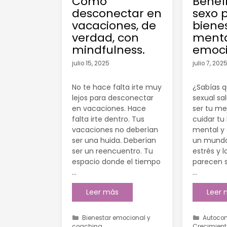
Cómo
Benefi
desconectar en
sexo 
vacaciones, de
biene
verdad, con
menta
mindfulness.
emoci
julio 15, 2025
julio 7, 202
No te hace falta irte muy
¿Sabías q
lejos para desconectar
sexual sa
en vacaciones. Hace
ser tu me
falta irte dentro. Tus
cuidar tu
vacaciones no deberían
mental y
ser una huida. Deberían
un mundo
ser un reencuentro. Tu
estrés y 
espacio donde el tiempo
parecen 
…
…
Leer más
Leer
Bienestar emocional y
Autoco
coaching
Crecimient