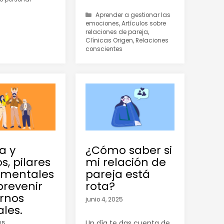
Aprender a gestionar las
emociones
,
Artículos sobre
relaciones de pareja
,
Clínicas Origen
,
Relaciones
conscientes
a y
¿Cómo saber si
, pilares
mi relación de
amentales
pareja está
prevenir
rota?
ornos
junio 4, 2025
les.
Un día te das cuenta de
025