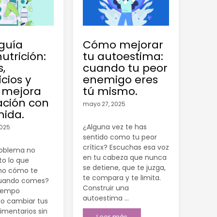
guía
Cómo mejorar
utrición:
tu autoestima:
s,
cuando tu peor
cios y
enemigo eres
 mejora
tú mismo.
ación con
mayo 27, 2025
mida.
¿Alguna vez te has
2025
sentido como tu peor
críticx? Escuchas esa voz
problema no
en tu cabeza que nunca
to lo que
se detiene, que te juzga,
no cómo te
te compara y te limita.
cuando comes?
Construir una
 tiempo
autoestima …
do cambiar tus
limentarios sin
Leer más