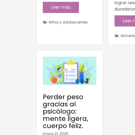
lograr re
Leer más
duraderos
Leer
Niños y adolescentes
Aliment
Perder peso
gracias al
psicólogo:
mente ligera,
cuerpo feliz.
mayo 21, 2025