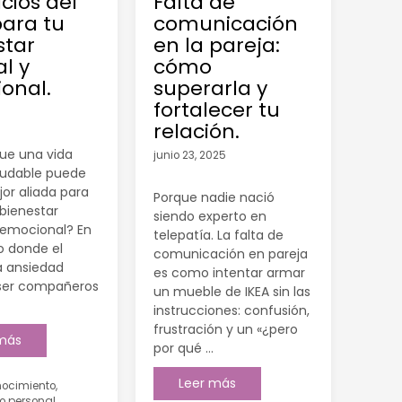
cios del
Falta de
para tu
comunicación
star
en la pareja:
l y
cómo
onal.
superarla y
fortalecer tu
5
relación.
ue una vida
junio 23, 2025
ludable puede
jor aliada para
Porque nadie nació
 bienestar
siendo experto en
 emocional? En
telepatía. La falta de
 donde el
comunicación en pareja
la ansiedad
es como intentar armar
ser compañeros
un mueble de IKEA sin las
instrucciones: confusión,
frustración y un «¿pero
 más
por qué …
Leer más
nocimiento
,
o personal