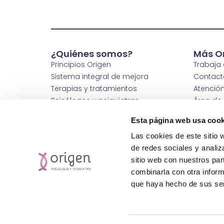
¿Quiénes somos?
Más O
Principios Origen
Trabaja
Sistema integral de mejora
Contact
Terapias y tratamientos
Atención
Psicólogos y psiquiatras
Área de
Abre tu clínica
Nuestras
Esta página web usa cook
Wm Hospitals
Wm Clin
Fundación Healthy Ways
Política
Las cookies de este sitio 
Política de calidad
de redes sociales y analiz
Protección de Datos Personales
sitio web con nuestros par
combinarla con otra inform
que haya hecho de sus ser