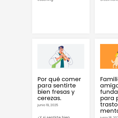
Por qué comer
Famili
para sentirte
amigos
bien fresas y
fund
cerezas.
para 
trast
junio 19, 2025
menta
¿Y si sentirte bien
junio 18, 2