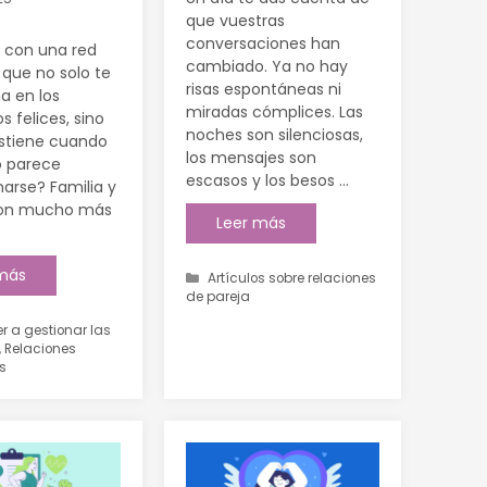
que vuestras
conversaciones han
 con una red
cambiado. Ya no hay
que no solo te
risas espontáneas ni
 en los
miradas cómplices. Las
felices, sino
noches son silenciosas,
ostiene cuando
los mensajes son
 parece
escasos y los besos …
arse? Familia y
son mucho más
Leer más
 más
Artículos sobre relaciones
de pareja
r a gestionar las
,
Relaciones
s