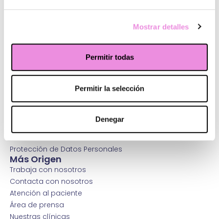
Mostrar detalles
¿Quiénes somos?
Principios Origen
Permitir todas
Sistema integral de mejora
Terapias y tratamientos
Permitir la selección
Psicólogos y psiquiatras
Abre tu clínica
Wm Hospitals
Denegar
Fundación Healthy Ways
Política de calidad
Protección de Datos Personales
Más Origen
Trabaja con nosotros
Contacta con nosotros
Atención al paciente
Área de prensa
Nuestras clínicas