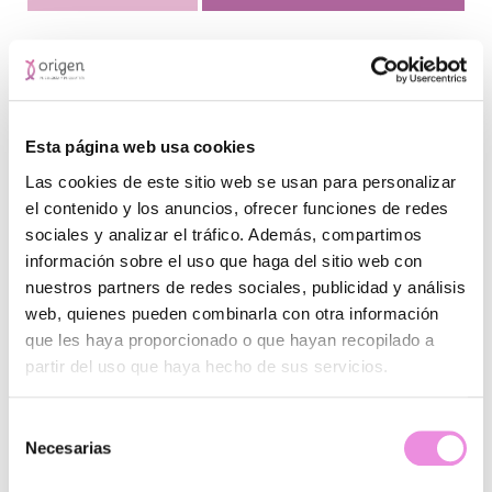
Resultados del tratamiento para
la Personalidad Dependiente
Aumentarás tu autonomía
Esta página web usa cookies
Mejorará tu calidad de vida y tus relaciones
Las cookies de este sitio web se usan para personalizar
interpersonales
el contenido y los anuncios, ofrecer funciones de redes
Aumentarás la autoestima y confianza en ti mismo/a
sociales y analizar el tráfico. Además, compartimos
Tipo de tratamiento para la
información sobre el uso que haga del sitio web con
Personalidad Dependiente
nuestros partners de redes sociales, publicidad y análisis
web, quienes pueden combinarla con otra información
que les haya proporcionado o que hayan recopilado a
Tratamiento psicológico para la Independencia Emocional
partir del uso que haya hecho de sus servicios.
TIPO DE
PSICOLÓGICO
Selección
TRATAMIENTO
Necesarias
de
consentimiento