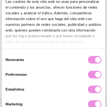
Las cookies de este sitio web se usan para personalizar
el contenido y los anuncios, ofrecer funciones de redes
sociales y analizar el tráfico. Además, compartimos
información sobre el uso que haga del sitio web con
nuestros partners de redes sociales, publicidad y análisis
6 razones por la que debes
web, quienes pueden combinarla con otra información
conocernos
que les haya proporcionado o que hayan recopilado a
diciembre 28, 2017
partir del uso que haya hecho de sus servicios.
Tu tratamiento Psicológico Muchas personas siguen
Selección
manteniendo la percepción antigua de que acudir a un
Necesarias
de
psicólogo es sinónimo de locura o debilidad por necesitar
consentimiento
la ayuda de alguien para solucionar …
Preferencias
Leer más
Estadística
Clínicas Origen
Marketing