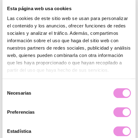
Esta página web usa cookies
Las cookies de este sitio web se usan para personalizar
Clínicas donde trabaja
el contenido y los anuncios, ofrecer funciones de redes
sociales y analizar el tráfico. Además, compartimos
información sobre el uso que haga del sitio web con
nuestros partners de redes sociales, publicidad y análisis
web, quienes pueden combinarla con otra información
que les haya proporcionado o que hayan recopilado a
ALJARAFE
Plaza de las Naciones, Local 7-8, 41927 Mairena del
partir del uso que haya hecho de sus servicios.
Aljarafe, Sevilla
854940035
Selección
Necesarias
Ver clínica
de
consentimiento
Preferencias
Estadística