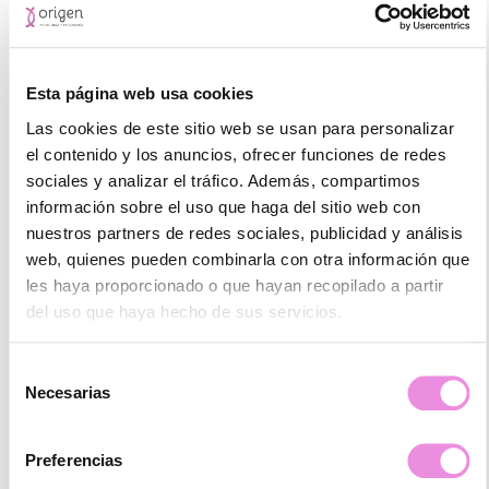
R M A
☆
☆
☆
☆
☆
Esta página web usa cookies
Las cookies de este sitio web se usan para personalizar
Me estan ayudando mucho y lo que en principio era recomendable
para bajar de peso me he dado cuenta de que me está ayudando
el contenido y los anuncios, ofrecer funciones de redes
en muchas otras cosas, Gracias! (Translated by Google) They are
sociales y analizar el tráfico. Además, compartimos
helping me a lot and what was initially recommended for losing
información sobre el uso que haga del sitio web con
weight I have realized is helping me with many other things, thank
you!
nuestros partners de redes sociales, publicidad y análisis
web, quienes pueden combinarla con otra información que
les haya proporcionado o que hayan recopilado a partir
del uso que haya hecho de sus servicios.
Selección
JM Almería
Necesarias
de
☆
☆
☆
☆
☆
consentimiento
Preferencias
Estaba en un situación personal con mi pareja que creiamos que no
tenia arreglo, me habian hablado del tipo de terapia que utilizan en