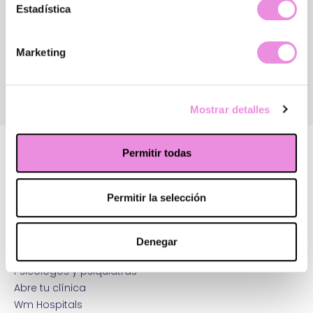
Estadística
Marketing
Pide cita gratis
Mostrar detalles
Permitir todas
Permitir la selección
¿Quiénes somos?
Principios Origen
Sistema integral de mejora
Denegar
Terapias y tratamientos
Psicólogos y psiquiatras
Abre tu clínica
Wm Hospitals