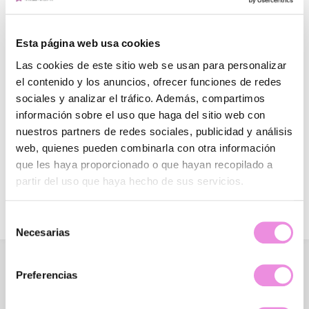
Esta página web usa cookies
Las cookies de este sitio web se usan para personalizar
Clínicas Origen en las Mañanas de
el contenido y los anuncios, ofrecer funciones de redes
TVE
sociales y analizar el tráfico. Además, compartimos
información sobre el uso que haga del sitio web con
enero 18, 2017
nuestros partners de redes sociales, publicidad y análisis
web, quienes pueden combinarla con otra información
Pilar Conde, Psicologa y directora técnica de las Clínicas
que les haya proporcionado o que hayan recopilado a
Origen, responde sobre la ansiedad y depresión en la
mujer en las mañanas de la 1.
partir del uso que haya hecho de sus servicios.
Área de prensa
Selección
Necesarias
de
consentimiento
Preferencias