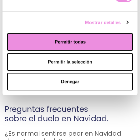
esconder lo que sientes para encajar. Cada gesto de
cuidado -poner límites, pedir apoyo, cambiar tradiciones,
permitirte sentir- es una forma legítima de avanzar. A
veces, sanar no es dejar de sentir, sino aprender a sostener
Mostrar detalles
lo que duele sin quedarte solo en ello.
Si estas fechas se hacen demasiado pesadas, recuerda
Permitir todas
que no tienes que atravesarlas en soledad. El
acompañamiento psicológico
no borra la pérdida, pero
puede ayudarte a darle un lugar que no lo ocupe todo.
Esta
Permitir la selección
Navidad no tiene por qué ser perfecta. Puede ser
simplemente honesta. Y eso, también, es una forma
profunda de cuidado y de reconstrucción emocional.
Denegar
Preguntas frecuentes
sobre el duelo en Navidad.
¿Es normal sentirse peor en Navidad