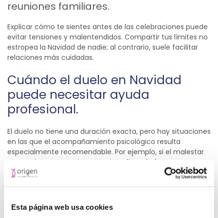
reuniones familiares.
Explicar cómo te sientes antes de las celebraciones puede
evitar tensiones y malentendidos. Compartir tus límites no
estropea la Navidad de nadie; al contrario, suele facilitar
relaciones más cuidadas.
Cuándo el duelo en Navidad
puede necesitar ayuda
profesional.
El duelo no tiene una duración exacta, pero hay situaciones
en las que el acompañamiento psicológico resulta
especialmente recomendable. Por ejemplo, si el malestar
es muy intenso, persistente o interfiere de forma
significativa en la vida diaria.
Señales como el bloqueo
emocional, el aislamiento prolongado, la desesperanza
constante o el aumento del consumo de alcohol pueden
indicar que el duelo necesita un espacio terapéutico.
Esta página web usa cookies