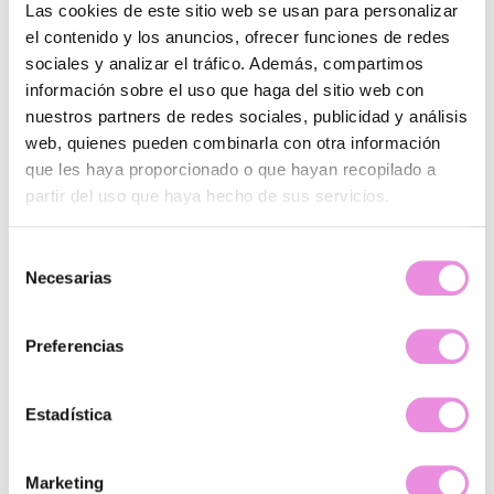
Cómo puede ayudarte un psicólogo
Las cookies de este sitio web se usan para personalizar
especializado en duelo.
el contenido y los anuncios, ofrecer funciones de redes
sociales y analizar el tráfico. Además, compartimos
Un psicólogo especializado en duelo puede ayudarte a
información sobre el uso que haga del sitio web con
comprender lo que estás viviendo, a validar tus emociones
nuestros partners de redes sociales, publicidad y análisis
y a desarrollar recursos para afrontar estas fechas con
web, quienes pueden combinarla con otra información
mayor equilibrio emocional.
En
Clínicas Origen
contamos
que les haya proporcionado o que hayan recopilado a
con profesionales que acompañan procesos de duelo
partir del uso que haya hecho de sus servicios.
desde una mirada cercana, respetuosa y basada en la
evidencia psicológica.
Selección
Necesarias
de
consentimiento
Conclusión.
Preferencias
Atravesar la Navidad también es una forma de sanar. Vivir
la Navidad en duelo no significa hacerlo mal ni quedarse
atrás. Significa que estás aprendiendo a convivir con una
Estadística
ausencia que importa. El dolor no indica debilidad; habla de
vínculo, de amor y de una historia compartida que sigue
teniendo valor.
No necesitas forzarte a celebrar ni
Marketing