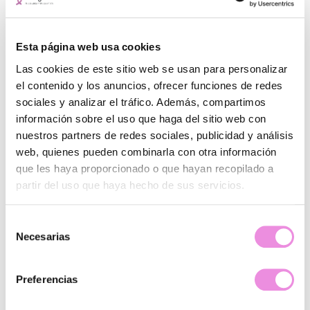
El otoño y sus efectos en el
Esta página web usa cookies
estado de ánimo de los niños: un
desafío a enfrentar.
Las cookies de este sitio web se usan para personalizar
el contenido y los anuncios, ofrecer funciones de redes
sociales y analizar el tráfico. Además, compartimos
Como has leído, el otoño, con su llegada de días más
información sobre el uso que haga del sitio web con
cortos y temperaturas más bajas, no solo marca un
cambio en el paisaje, sino también en nuestro estado de
nuestros partners de redes sociales, publicidad y análisis
ánimo. Y si esto ocurre en los adultos, ¿qué podemos decir
web, quienes pueden combinarla con otra información
de los niños? Sus mentes más sensibles y sus cuerpos en
que les haya proporcionado o que hayan recopilado a
desarrollo son especialmente vulnerables a las
partir del uso que haya hecho de sus servicios.
fluctuaciones estacionales.
¿Por qué el otoño afecta al estado de
Selección
ánimo de los niños?
Necesarias
de
consentimiento
La disminución de la luz solar durante el otoño tiene un
Preferencias
impacto directo en nuestro reloj biológico, también en el
de los niños. Esto afecta la producción de serotonina,