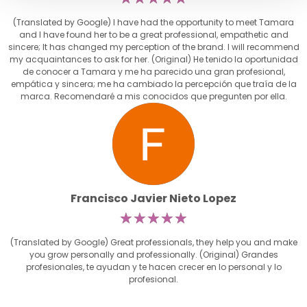
(Translated by Google) I have had the opportunity to meet Tamara
and I have found her to be a great professional, empathetic and
sincere; It has changed my perception of the brand. I will recommend
my acquaintances to ask for her. (Original) He tenido la oportunidad
de conocer a Tamara y me ha parecido una gran profesional,
empática y sincera; me ha cambiado la percepción que traía de la
marca. Recomendaré a mis conocidos que pregunten por ella.
Francisco Javier Nieto Lopez
☆
☆
☆
☆
☆
(Translated by Google) Great professionals, they help you and make
you grow personally and professionally. (Original) Grandes
profesionales, te ayudan y te hacen crecer en lo personal y lo
profesional.