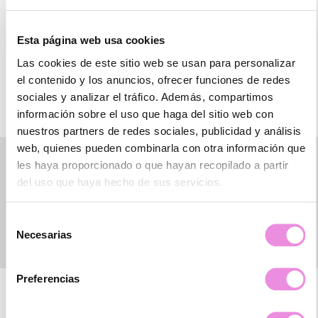
trabajará contigo para ayudarte a superar cualquier
dificultad que enfrentes.
Esta página web usa cookies
¡No esperes más y da el primer paso hacia una vida más
Las cookies de este sitio web se usan para personalizar
equilibrada y feliz!
el contenido y los anuncios, ofrecer funciones de redes
sociales y analizar el tráfico. Además, compartimos
información sobre el uso que haga del sitio web con
nuestros partners de redes sociales, publicidad y análisis
web, quienes pueden combinarla con otra información que
les haya proporcionado o que hayan recopilado a partir
Especialistas
del uso que haya hecho de sus servicios.
Selección
Necesarias
de
consentimiento
Preferencias