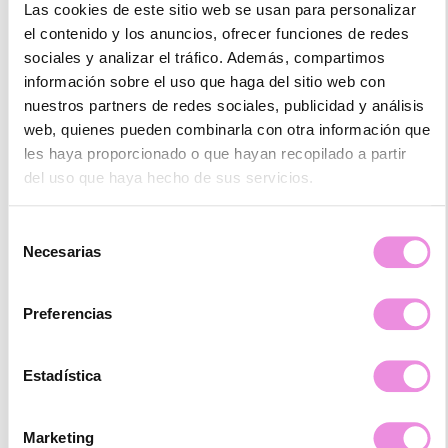
Las cookies de este sitio web se usan para personalizar
the first moment, he made me feel in a safe space, which helped me
open up and address issues that I needed to address… His approach
el contenido y los anuncios, ofrecer funciones de redes
is always warm and attentive, and he manages to guide me to see
sociales y analizar el tráfico. Además, compartimos
my own progress and strengths!
información sobre el uso que haga del sitio web con
nuestros partners de redes sociales, publicidad y análisis
web, quienes pueden combinarla con otra información que
les haya proporcionado o que hayan recopilado a partir
del uso que haya hecho de sus servicios.
karla estefania martinez toalombo
Selección
☆
☆
☆
☆
☆
Necesarias
de
consentimiento
Llevo varias sesiones y la verdad que muy bien , es una clinica que
cuenta con un personal muy amable y profesional (Translated by
Preferencias
Google) I have had several sessions and the truth is that it is very
good, it is a clinic that has very friendly and professional staff.
Estadística
Marketing