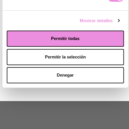
Mirian Sanchez Del Prado
☆
☆
☆
☆
☆
Mostrar detalles
Estoy encantada con esta clínica ☺️ Llevo varios meses acudiendo a
consultas con Bea y he notado una mejoría increíble, es una gran
Permitir todas
profesional. Además, da gusto llegar allí con la amabilidad y el trato
tan cercano que recibes de las chicas de recepción, son
maravillosas todas! (Translated by Google) I am delighted with this
clinic ☺️ I have been going to consultations with Bea for several
Permitir la selección
months and I have noticed an incredible improvement, she is a great
professional. Furthermore, it is a pleasure to get there with the kindness
and close treatment that you receive from the girls at the reception,
Denegar
they are all wonderful!