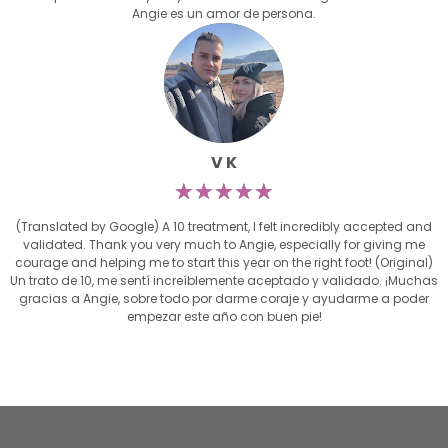
Angie es un amor de persona.
V K
☆
☆
☆
☆
☆
(Translated by Google) A 10 treatment, I felt incredibly accepted and
validated. Thank you very much to Angie, especially for giving me
courage and helping me to start this year on the right foot! (Original)
Un trato de 10, me sentí increíblemente aceptado y validado. ¡Muchas
gracias a Angie, sobre todo por darme coraje y ayudarme a poder
empezar este año con buen pie!