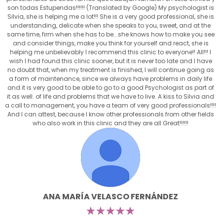
son todas Estupendas!!!!!! (Translated by Google) My psychologist is
Silvia, she is helping me a lot!!! She is a very good professional, she is
understanding, delicate when she speaks to you, sweet, and at the
same time, firm when she has to be...she knows how to make you see
and consider things, make you think for yourself and react, she is
helping me unbelievably I recommend this clinic to everyone!! All!!! I
wish I had found this clinic sooner, but it is never too late and I have
no doubt that, when my treatment is finished, I will continue going as
a form of maintenance, since we always have problems in daily life
and it is very good to be able to go to a good Psychologist as part of
it as well. of life and problems that we have to live. A kiss to Silvia and
a call to management, you have a team of very good professionals!!!!
And I can attest, because I know other professionals from other fields
who also work in this clinic and they are all Great!!!!!!
ANA MARÍA VELASCO FERNÁNDEZ
☆
☆
☆
☆
☆