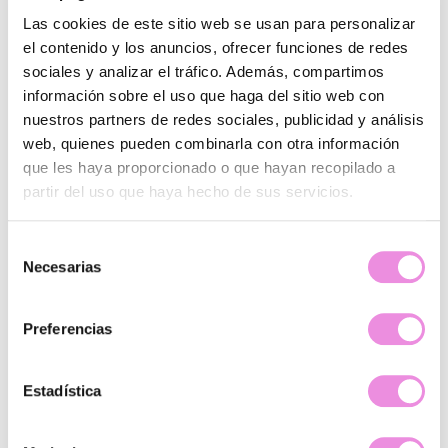
Clínicas donde trabaja
Las cookies de este sitio web se usan para personalizar
el contenido y los anuncios, ofrecer funciones de redes
sociales y analizar el tráfico. Además, compartimos
información sobre el uso que haga del sitio web con
nuestros partners de redes sociales, publicidad y análisis
FIGUERES
web, quienes pueden combinarla con otra información
La Rambla 18, 17600 Figueres, Gerona
que les haya proporcionado o que hayan recopilado a
partir del uso que haya hecho de sus servicios.
872 72 96 25
Ver clínica
Selección
Necesarias
de
consentimiento
Preferencias
Estadística