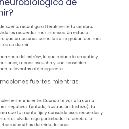
neurobiológico de
mir?
 de sueño: reconfigura literalmente tu cerebro.
olida los recuerdos más intensos.
Un estudio
ró que emociones como la ira se graban con más
tes de dormir.
a hormona del estrés-, lo que reduce la empatía y
 discusiones, menos escucha y una sensación
do te levantas al día siguiente.
emociones fuertes mientras
íblemente eficiente. Cuando te vas a la cama
 negativas (enfado, frustración, tristeza), tu
ra que tu mente fije y consolide esos recuerdos y
intentas olvidar algo perturbador tu cerebro lo
 «borrado» si has dormido después.