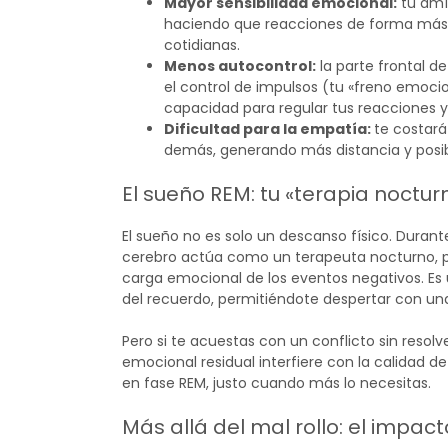
Mayor sensibilidad emocional:
tu amíg
haciendo que reacciones de forma más 
cotidianas.
Menos autocontrol:
la parte frontal d
el control de impulsos (tu «freno emoci
capacidad para regular tus reacciones y 
Dificultad para la empatía:
te costar
demás, generando más distancia y posi
El sueño REM: tu «terapia noctur
El sueño no es solo un descanso físico. Duran
cerebro actúa como un terapeuta nocturno, pr
carga emocional de los eventos negativos. E
del recuerdo, permitiéndote despertar con un
Pero si te acuestas con un conflicto sin resolv
emocional residual interfiere con la calidad 
en fase REM, justo cuando más lo necesitas.
Más allá del mal rollo: el impact