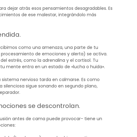
d para dejar atrás esos pensamientos desagradables. Es
 cimientos de ese malestar, integrándolo más
endida.
percibimos como una amenaza, una parte de tu
 procesamiento de emociones y alerta) se activa.
 estrés, como la adrenalina y el cortisol. Tu
 tu mente entra en un estado de «lucha o huida».
u sistema nervioso tarda en calmarse. Es como
ma silenciosa sigue sonando en segundo plano,
eparador.
ociones se descontrolan.
scusión antes de cama puede provocar- tiene un
ciones: