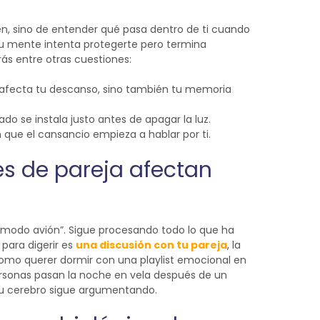
ien, sino de entender qué pasa dentro de ti cuando
tu mente intenta protegerte pero termina
rás entre otras cuestiones:
o afecta tu descanso, sino también tu memoria
o se instala justo antes de apagar la luz.
que el cansancio empieza a hablar por ti.
es de pareja afectan
 “modo avión”. Sigue procesando todo lo que ha
 para digerir es
una discusión con tu pareja
, la
omo querer dormir con una playlist emocional en
ersonas pasan la noche en vela después de un
 tu cerebro sigue argumentando.