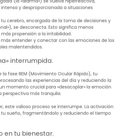
dala (la «alarma») se vuelve hiperreactiva,
intensa y desproporcionada a situaciones
e tu cerebro, encargada de la toma de decisiones y
onal»), se desconecta. Esto significa menos
más propensión a la irritabilidad.
á más entender y conectar con las emociones de los
bles malentendidos.
na» interrumpida.
te la fase REM (Movimiento Ocular Rápido), tu
ocesando las experiencias del día y reduciendo la
s un momento crucial para «desacoplar» la emoción
a perspectiva más tranquila.
er, este valioso proceso se interrumpe. La activación
de tu sueño, fragmentándolo y reduciendo el tiempo
o en tu bienestar.