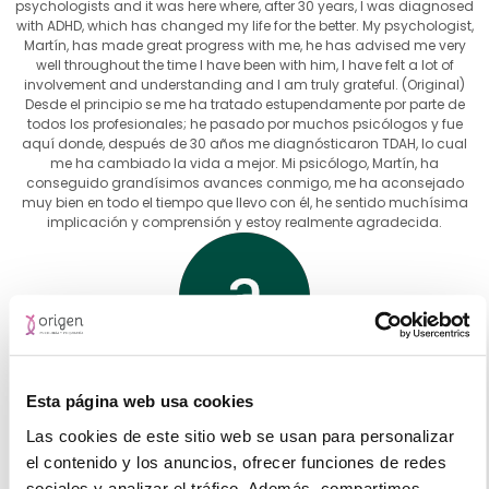
psychologists and it was here where, after 30 years, I was diagnosed
with ADHD, which has changed my life for the better. My psychologist,
Martín, has made great progress with me, he has advised me very
well throughout the time I have been with him, I have felt a lot of
involvement and understanding and I am truly grateful. (Original)
Desde el principio se me ha tratado estupendamente por parte de
todos los profesionales; he pasado por muchos psicólogos y fue
aquí donde, después de 30 años me diagnósticaron TDAH, lo cual
me ha cambiado la vida a mejor. Mi psicólogo, Martín, ha
conseguido grandísimos avances conmigo, me ha aconsejado
muy bien en todo el tiempo que llevo con él, he sentido muchísima
implicación y comprensión y estoy realmente agradecida.
adrián panadero
Esta página web usa cookies
☆
☆
☆
☆
☆
Las cookies de este sitio web se usan para personalizar
(Translated by Google) I had a first visit and they explained
el contenido y los anuncios, ofrecer funciones de redes
everything well to me, the people who attended me being very kind.
sociales y analizar el tráfico. Además, compartimos