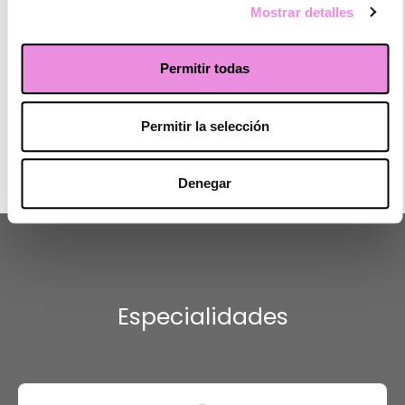
☆
☆
☆
☆
☆
Mostrar detalles
Mi experiencia con Laura Selma no puede ser mejor, me ha ayudado
mucho en el proceso de cambio de hábitos, ayudándome a
reaprender tanto en alimentación como en el control del hambre
Permitir todas
emocional. Aconsejo a todo el mundo que desee cambiar
físicamente que no olvide la parte psicológica ya que como yo
mismo he podido comprobar, es la mas importante. 16 kilos menos y
Permitir la selección
bajando!!
Denegar
Especialidades