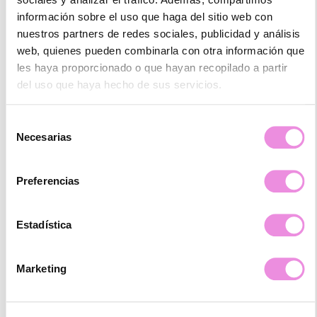
(Original) Tuve una primera visita y me explicaron todo bien siendo
muy amables las personas que me atienderon.
información sobre el uso que haga del sitio web con
nuestros partners de redes sociales, publicidad y análisis
web, quienes pueden combinarla con otra información que
les haya proporcionado o que hayan recopilado a partir
del uso que haya hecho de sus servicios.
Selección
Ydufhd Xhddy
Necesarias
de
☆
☆
☆
☆
☆
consentimiento
Trato humano, cercano y sencillamente maravilloso, la recomiendo
Preferencias
100% muy contenta es todo lo que puedo decir :)
Estadística
Marketing
Raúl López