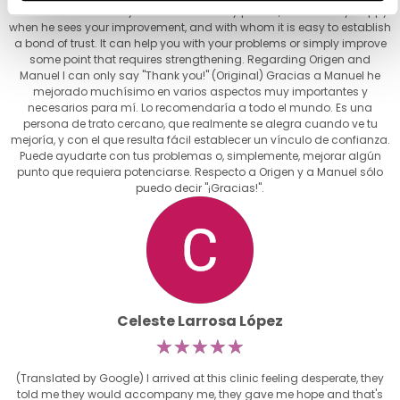
recommend it to everyone. He is a friendly person, who is really happy
when he sees your improvement, and with whom it is easy to establish
a bond of trust. It can help you with your problems or simply improve
some point that requires strengthening. Regarding Origen and
Manuel I can only say "Thank you!" (Original) Gracias a Manuel he
mejorado muchísimo en varios aspectos muy importantes y
necesarios para mí. Lo recomendaría a todo el mundo. Es una
persona de trato cercano, que realmente se alegra cuando ve tu
mejoría, y con el que resulta fácil establecer un vínculo de confianza.
Puede ayudarte con tus problemas o, simplemente, mejorar algún
punto que requiera potenciarse. Respecto a Origen y a Manuel sólo
puedo decir "¡Gracias!".
Celeste Larrosa López
☆
☆
☆
☆
☆
(Translated by Google) I arrived at this clinic feeling desperate, they
told me they would accompany me, they gave me hope and that's