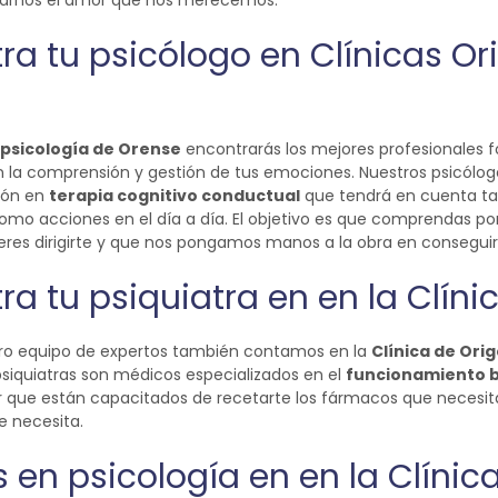
darnos el amor que nos merecemos.
ra tu psicólogo en Clínicas Or
e psicología de Orense
encontrarás los mejores profesionales 
la comprensión y gestión de tus emociones. Nuestros psicólogo
ión en
terapia cognitivo conductual
que tendrá en cuenta t
mo acciones en el día a día. El objetivo es que comprendas po
eres dirigirte y que nos pongamos manos a la obra en conseguir
ra tu psiquiatra en en la Clíni
ro equipo de expertos también contamos en la
Clínica de Ori
 psiquiatras son médicos especializados en el
funcionamiento 
r que están capacitados de recetarte los fármacos que necesita
ue necesita.
 en psicología en en la Clínic