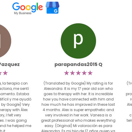
Vazquez
parapandas2015 Q
☆
☆
☆
☆
☆
☆
☆
, la terapia con
(Translated by Google) My rating is for
(Tr
actoria, me sentí
Alexandra. It is my 17 year old son who
momento. Estaba
goes to therapy with her. It is incredible
pro
fícil y me ayudó
how you have connected with him and
d by Google) Very
how much he has improved in these last
Al
herapy with Álex
4 months. Alex is super empathetic and
y, I felt very
very involved in her work. Vanesa is a
c
es. I was going
great professional who makes everything
te
e and he helped me
easy. (Original) Mi valoración es para
 it.
Alexandra. Es mi hijo de 17 años quien va