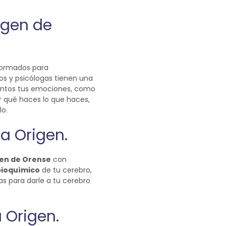
igen de
formados para
s y psicólogas tienen una
antos tus emociones, como
r qué haces lo que haces,
lo.
ca Origen.
gen de Orense
con
bioquímico
de tu cerebro,
s para darle a tu cerebro
a Origen.