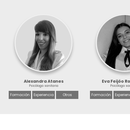
Alexandra Atanes
Eva Feijóo R
Psicóloga sanitaria
Psicóloga sa
Formación
Experiencia
Otros
Formación
Experien