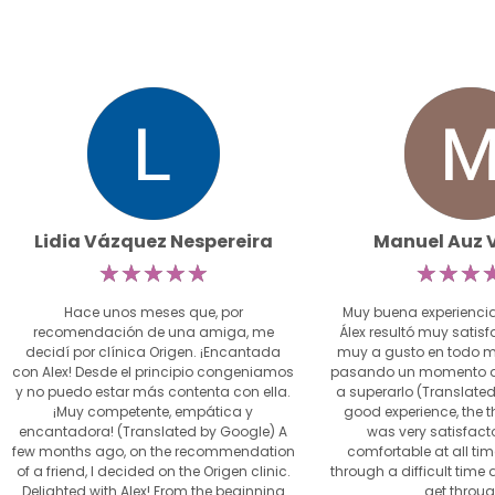
Lidia Vázquez Nespereira
Manuel Auz 
☆
☆
☆
☆
☆
☆
☆
☆
Hace unos meses que, por
Muy buena experiencia
recomendación de una amiga, me
Álex resultó muy satisf
decidí por clínica Origen. ¡Encantada
muy a gusto en todo 
con Alex! Desde el principio congeniamos
pasando un momento di
y no puedo estar más contenta con ella.
a superarlo (Translate
¡Muy competente, empática y
good experience, the t
encantadora! (Translated by Google) A
was very satisfactor
few months ago, on the recommendation
comfortable at all tim
of a friend, I decided on the Origen clinic.
through a difficult tim
Delighted with Alex! From the beginning
get through