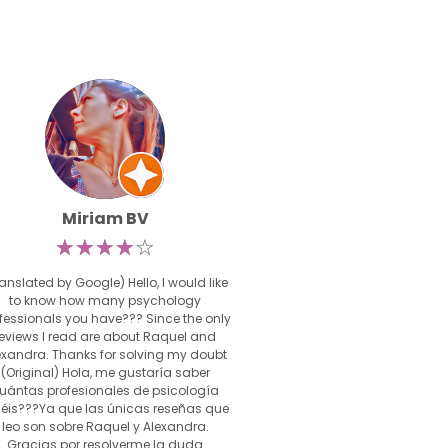
Miriam BV
☆
☆
☆
☆
☆
anslated by Google) Hello, I would like
to know how many psychology
fessionals you have??? Since the only
reviews I read are about Raquel and
exandra. Thanks for solving my doubt
(Original) Hola, me gustaría saber
uántas profesionales de psicología
néis???Ya que las únicas reseñas que
leo son sobre Raquel y Alexandra.
Gracias por resolverme la duda