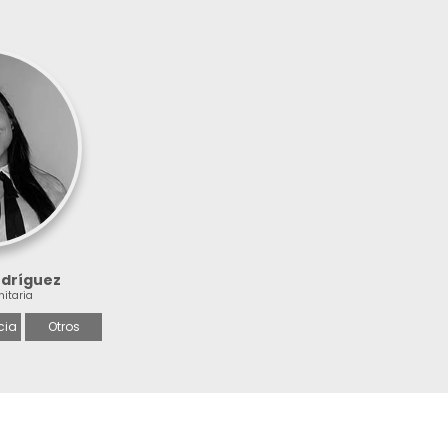
odríguez
nitaria
cia
Otros