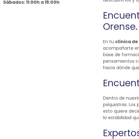
descubrirnos y 
Sábados: 11:00h a 15:00h
Encuent
Orense.
En tu
clínica d
acompañarte en 
base de formac
pensamientos co
hacia dónde qui
Encuent
Dentro de nuest
psiquiatras. Los
esto quiere deci
la estabilidad q
Expertos