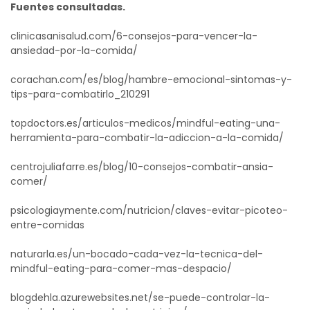
Fuentes consultadas.
clinicasanisalud.com/6-consejos-para-vencer-la-
ansiedad-por-la-comida/
corachan.com/es/blog/hambre-emocional-sintomas-y-
tips-para-combatirlo_210291
topdoctors.es/articulos-medicos/mindful-eating-una-
herramienta-para-combatir-la-adiccion-a-la-comida/
centrojuliafarre.es/blog/10-consejos-combatir-ansia-
comer/
psicologiaymente.com/nutricion/claves-evitar-picoteo-
entre-comidas
naturarla.es/un-bocado-cada-vez-la-tecnica-del-
mindful-eating-para-comer-mas-despacio/
blogdehla.azurewebsites.net/se-puede-controlar-la-