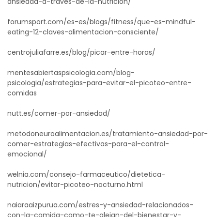
ansiedad-a-traves-de-la-nutricion/
forumsport.com/es-es/blogs/fitness/que-es-mindful-
eating-12-claves-alimentacion-consciente/
centrojuliafarre.es/blog/picar-entre-horas/
mentesabiertaspsicologia.com/blog-
psicologia/estrategias-para-evitar-el-picoteo-entre-
comidas
nutt.es/comer-por-ansiedad/
metodoneuroalimentacion.es/tratamiento-ansiedad-por-
comer-estrategias-efectivas-para-el-control-
emocional/
welnia.com/consejo-farmaceutico/dietetica-
nutricion/evitar-picoteo-nocturno.html
naiaraaizpurua.com/estres-y-ansiedad-relacionados-
con-la-comida-como-te-alejan-del-bienestar-y-