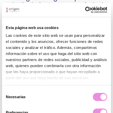
reducir el picoteo por ansiedad
mediante la alimentación
consciente.
Esta página web usa cookies
El picoteo por ansiedad es un desafío complejo que
Las cookies de este sitio web se usan para personalizar
involucra una combinación de factores emocionales,
el contenido y los anuncios, ofrecer funciones de redes
fisiológicos y ambientales. Más allá de ser un simple hábito
alimentario, a menudo enmascara necesidades
sociales y analizar el tráfico. Además, compartimos
emocionales no resueltas, como el manejo del estrés o la
información sobre el uso que haga del sitio web con
búsqueda de consuelo en situaciones difíciles.
nuestros partners de redes sociales, publicidad y análisis
web, quienes pueden combinarla con otra información
La alimentación consciente o mindful eating emerge así
que les haya proporcionado o que hayan recopilado a
como una herramienta poderosa no solo para modificar
partir del uso que haya hecho de sus servicios.
los patrones de ingesta, sino para transformar nuestra
relación con la comida desde una perspectiva más integral
y saludable.
Selección
Necesarias
de
1. Raíces psicoemocionales del picoteo ansioso.
consentimiento
Mecanismos neurofisiológicos de la alimentación
Preferencias