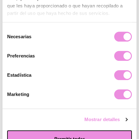
que les haya proporcionado o que hayan recopilado a
partir del uso que haya hecho de sus servicios.
Selección
Necesarias
de
consentimiento
Preferencias
Estadística
¿Quiénes somos?
Marketing
Principios Origen
Sistema integral de mejora
Terapias y tratamientos
Mostrar detalles
Psicólogos y psiquiatras
Abre tu clínica
Wm Hospitals
Permitir todas