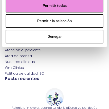
Abre tu clínica
Permitir todas
Wm Hospitals
Fundación Healthy Ways
Permitir la selección
Política de calidad
Protección de Datos Personales
Más Origen
Denegar
Trabaja con nosotros
Contacta con nosotros
Atención al paciente
Área de prensa
Nuestras clínicas
Wm Clinics
Política de calidad ISO
Posts recientes
Astenia primaveral: cuando tu reloj biológico va por detrás