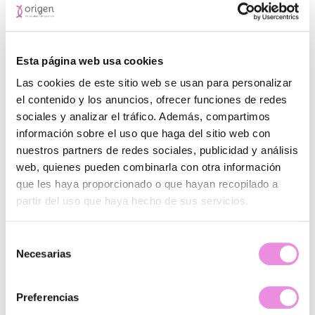
sabe? ????
La confianza en uno mismo y la buena actitud son las
claves para crecer como persona.
Esta página web usa cookies
Acepta tus fracasos
Las cookies de este sitio web se usan para personalizar
el contenido y los anuncios, ofrecer funciones de redes
Por último, acepta tus fracasos. Debes aceptar que no
sociales y analizar el tráfico. Además, compartimos
siempre vas a conseguir lo que quieres, ni en el momento
información sobre el uso que haga del sitio web con
que lo quieres. A veces las cosas no salen como uno
nuestros partners de redes sociales, publicidad y análisis
quiere, pero es bueno para aprender de los errores para no
volver a cometerlos. Además, a veces los resultados no
web, quienes pueden combinarla con otra información
dependen de ti, simplemente son cosas que no podemos
que les haya proporcionado o que hayan recopilado a
controlar. En definitiva, tienes que aceptar las derrotas y
partir del uso que haya hecho de sus servicios.
aprender de ellas.
Selección
Desde
Origen
esperamos que te hayan servido estos
Necesarias
consejos y que consigas mejorar tu bienestar emocional
de
para que logres vivir al máximo.
consentimiento
Preferencias
Si tienes alguna duda estaremos encantados de ayudarte
a través de nuestras RRSS.