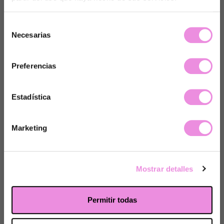
Selección
Necesarias
de
consentimiento
Preferencias
Depresión, ansiedad y estrés
Estadística
Supera la depresión, recupera tu vida y saca lo mejor
de ti.
Marketing
Mostrar detalles
Permitir todas