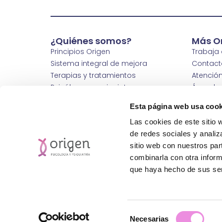
¿Quiénes somos?
Más O
Principios Origen
Trabaja
Sistema integral de mejora
Contact
Terapias y tratamientos
Atención
Psicólogos y psiquiatras
Área de
Abre tu clínica
Nuestras
Esta página web usa cook
Wm Hospitals
Wm Clin
Las cookies de este sitio 
Fundación Healthy Ways
Política
de redes sociales y analiz
Política de calidad
sitio web con nuestros par
Protección de Datos Personales
combinarla con otra inform
que haya hecho de sus ser
Selección
Necesarias