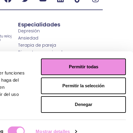
Especialidades
Depresión
u reloj
Ansiedad
a
Terapia de pareja
Bienestar emocional
Regulación emocional
r
sicología
Coaching
Permitir todas
er funciones
Psiquiatría
 haga del
Permitir la selección
idad
den
enestar
r del uso
Denegar
ng
Mostrar detalles