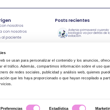
rigen
Posts recientes
 con nosotros
Astenia primaveral: cuando t
a con nosotros
biológico va por detrás de l
estación.
 al paciente
 prensa
 clínicas
Clínicas Origen, premio Mejo
ies
Servicio del Año® 2026 en P
ics
y Coaching
web se usan para personalizar el contenido y los anuncios, ofrec
 de calidad ISO
ar el tráfico. Además, compartimos información sobre el uso que
Día Internacional de la Felic
tners de redes sociales, publicidad y análisis web, quienes pue
2026: qué hacer HOY si tu bi
emocional se resiente.
ación que les haya proporcionado o que hayan recopilado a parti
vicios.
© Clínicas Origen Psicologia y Psiquiatria 2025
Aviso legal y privacidad
-
Política de cookies
Preferencias
Estadística
Marketi