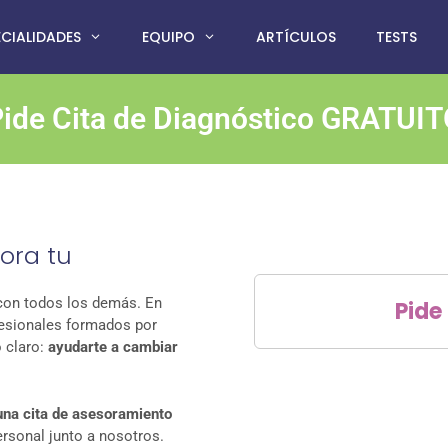
ECIALIDADES
EQUIPO
ARTÍCULOS
TESTS
ide Cita de Diagnóstico GRATUI
ora tu
con todos los demás.
En
Pide 
fesionales formados por
o claro:
ayudarte a cambiar
 una cita de asesoramiento
rsonal junto a nosotros.