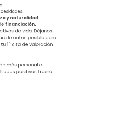
o.
ecesidades.
za y naturalidad
.
 de
financiación.
jetivos de vida. Déjanos
ará lo antes posible para
tu 1ª cita de valoración
do más personal e
ltados positivos traerá